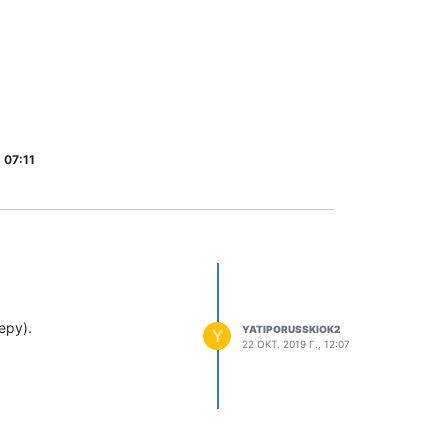
 07:11
еру).
YATIPORUSSKIOK2
Y
22 ОКТ. 2019 Г., 12:07