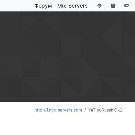
Форум - Mix-Servers
http://f.mix-servers.com
YaTipoRusskiOk2