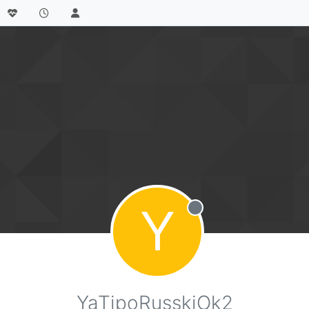
Y
Не в сети
YaTipoRusskiOk2