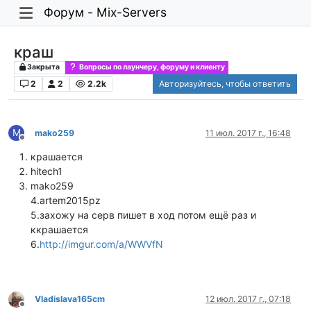
Форум - Mix-Servers
краш
Закрыта
Вопросы по лаунчеру, форуму и клиенту
2
2
2.2k
Авторизуйтесь, чтобы ответить
M
mako259
11 июл. 2017 г., 16:48
Не в сети
крашается
hitech1
mako259
4.artem2015pz
5.захожу на серв пишет в ход потом ещё раз и
ккрашается
6.
http://imgur.com/a/WWVfN
Vladislava165cm
12 июл. 2017 г., 07:18
Не в сети