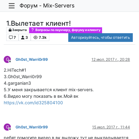
Форум - Mix-Servers
1.Вылетает клиент!
Закрыта
Вопросы по лаунчеру, форуму и клиенту
7
3
7.3k
Авторизуйтесь, чтобы ответить
G
Gh0st_Warri0r99
12 июл. 2017 г., 20:28
Не в сети
2.HiTech#1
3.Gh0st_Warri0r99
4.garganian3
5.У меня закрывается клиент mix-servers.
6.Видео могу показать в вк.Мой вк
https://vk.com/id325804100
G
Gh0st_Warri0r99
15 июл. 2017 г., 11:44
Не в сети
ребят помогите видео в вк выложу тут не выкладывается