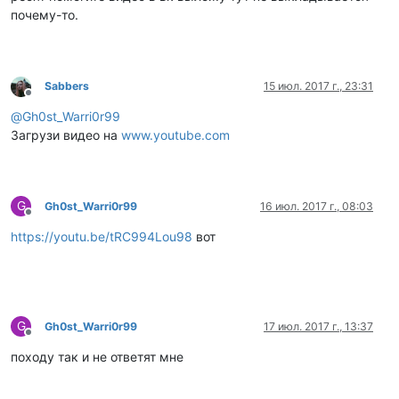
почему-то.
Sabbers
15 июл. 2017 г., 23:31
Не в сети
@
Gh0st_Warri0r99
Загрузи видео на
www.youtube.com
G
Gh0st_Warri0r99
16 июл. 2017 г., 08:03
Не в сети
https://youtu.be/tRC994Lou98
вот
G
Gh0st_Warri0r99
17 июл. 2017 г., 13:37
Не в сети
походу так и не ответят мне