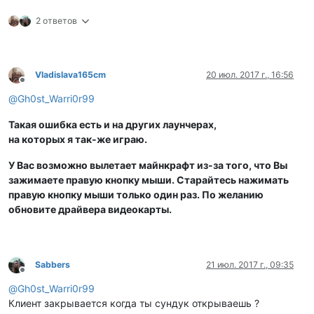
2 ответов
Vladislava165cm
20 июл. 2017 г., 16:56
Не в сети
@
Gh0st_Warri0r99
Такая ошибка есть и на других лаунчерах,
на которых я так-же играю.
У Вас возможно вылетает майнкрафт из-за того, что Вы
зажимаете правую кнопку мыши. Старайтесь нажимать
правую кнопку мыши только один раз. По желанию
обновите драйвера видеокарты.
Sabbers
21 июл. 2017 г., 09:35
Не в сети
@
Gh0st_Warri0r99
Клиент закрывается когда ты сундук открываешь ?