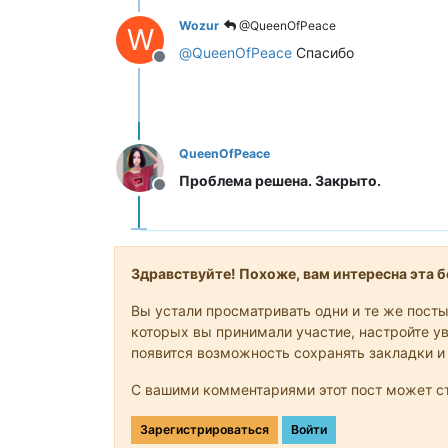
Wozur
@QueenOfPeace
W
@
QueenOfPeace
Спасибо
Не в сети
QueenOfPeace
Проблема решена. Закрыто.
Не в сети
Здравствуйте! Похоже, вам интересна эта бе
Вы устали просматривать одни и те же посты
которых вы принимали участие, настройте ув
появится возможность сохранять закладки и
С вашими комментариями этот пост может ст
Зарегистрироваться
Войти