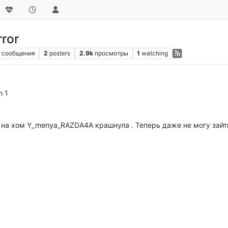
rror
сообщения
2
posters
2.9k
просмотры
1
watching
h 1
на хом Y_menya_RAZDA4A крашнула . Теперь даже не могу зайти