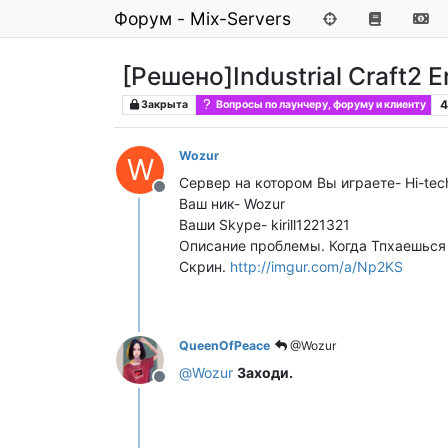
Форум - Mix-Servers
[Решено]Industrial Craft2 E
4
Закрыта
Вопросы по лаунчеру, форуму и клиенту
Wozur
W
Сервер на котором Вы играете- Hi-tec
Не в сети
Ваш ник- Wozur
Ваши Skype- kirill1221321
Описание проблемы. Когда Тпхаешься 
Скрин.
http://imgur.com/a/Np2KS
QueenOfPeace
@Wozur
@
Wozur
Заходи.
Не в сети