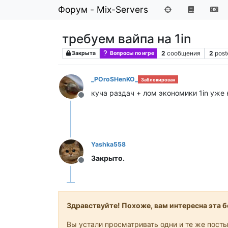
Форум - Mix-Servers
требуем вайпа на 1in
2
сообщения
2
post
Закрыта
Вопросы по игре
_POroSHenKO_
Заблокирован
куча раздач + лом экономики 1in уже 
Не в сети
Yashka558
Закрыто.
Не в сети
Здравствуйте! Похоже, вам интересна эта бе
Вы устали просматривать одни и те же посты