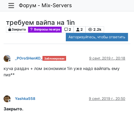
Форум - Mix-Servers
требуем вайпа на 1in
2
2
2.2k
Закрыта
Вопросы по игре
Авторизуйтесь, чтобы ответить
_POroSHenKO_
9 сент. 2019 г., 20:18
Заблокирован
Не в сети
куча раздач + лом экономики 1in уже надо вайпать ему
пиз**
Yashka558
9 сент. 2019 г., 20:50
Не в сети
Закрыто.