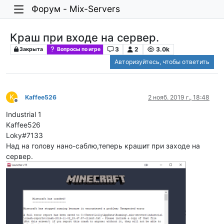
Форум - Mix-Servers
Краш при входе на сервер.
3
2
3.0k
Закрыта
Вопросы по игре
Авторизуйтесь, чтобы ответить
K
Kaffee526
2 нояб. 2019 г., 18:48
Не в сети
Industrial 1
Kaffee526
Loky#7133
Над на голову нано-саблю,теперь крашит при заходе на
сервер.