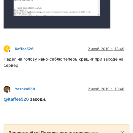
K
Kaffee526
2 нояб. 2019 г., 18:49
Не в сети
Надел на голову нано-саблю,теперь крашит при заходе на
сервер.
Yashka558
2 нояб. 2019 г., 19:46
Не в сети
@
Kaffee526
Заходи.
Здравствуйте! Похоже, вам интересна эта