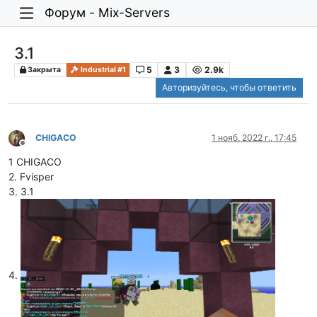
Форум - Mix-Servers
3.1
5
3
2.9k
Закрыта
Industrial #1
Авторизуйтесь, чтобы ответить
CHIGACO
1 нояб. 2022 г., 17:45
Не в сети
1 CHIGACO
2. Fvisper
3. 3.1
4.