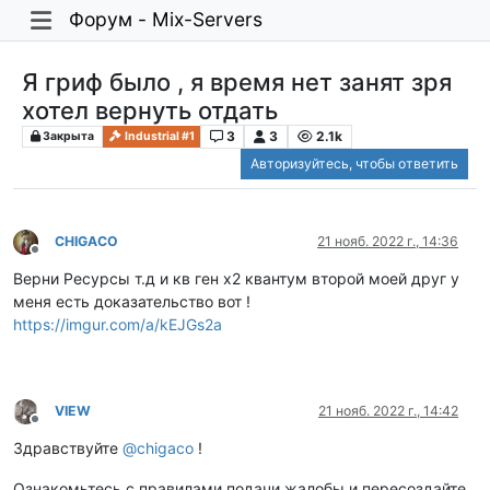
Форум - Mix-Servers
Я гриф было , я время нет занят зря
хотел вернуть отдать
3
3
2.1k
Закрыта
Industrial #1
Авторизуйтесь, чтобы ответить
CHIGACO
21 нояб. 2022 г., 14:36
Не в сети
Верни Ресурсы т.д и кв ген х2 квантум второй моей друг у
меня есть доказательство вот !
https://imgur.com/a/kEJGs2a
VIEW
21 нояб. 2022 г., 14:42
Не в сети
Здравствуйте
@
chigaco
!
Ознакомьтесь с правилами подачи жалобы и пересоздайте