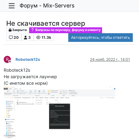
Форум - Mix-Servers
Не скачивается сервер
Закрыта
Вопросы по лаунчеру, форуму и клиенту
20
3
11.3k
Авторизуйтесь, чтобы ответить
R
Roboteck12s
24 нояб. 2022 г., 14:01
Не в сети
Roboteck12s
Не загружается лаунчер
(С инетом все норм)