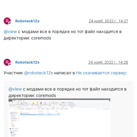
R
Roboteck12s
24 нояб. 2022 г., 14:27
Не в сети
@
view
с модами все в порядке но тот файл находится в
директории: coremods
R
Roboteck12s
24 нояб. 2022 г., 14:28
Не в сети
Участник
@
roboteck12s
написал в
Не скачивается сервер
:
@
view
с модами все в порядке но тот файл находится в
директории: coremods