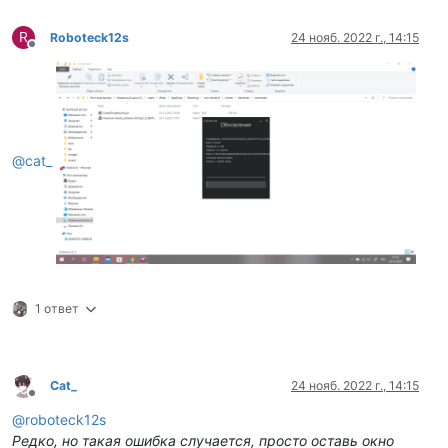
R
Roboteck12s
24 нояб. 2022 г., 14:15
Не в сети
@
cat_
1 ответ
Cat_
24 нояб. 2022 г., 14:15
Не в сети
@
roboteck12s
Редко, но такая ошибка случается, просто оставь окно