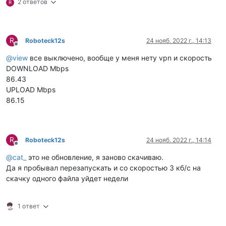
2 ответов
R
R
Roboteck12s
24 нояб. 2022 г., 14:13
Не в сети
@
view
все выключено, вообще у меня нету vpn и скорость
DOWNLOAD Mbps
86.43
UPLOAD Mbps
86.15
R
Roboteck12s
24 нояб. 2022 г., 14:14
Не в сети
@
cat_
это не обновление, я заново скачиваю.
Да я пробывал перезапускать и со скоростью 3 кб/c на
скачку одного файла уйдет недели
1 ответ