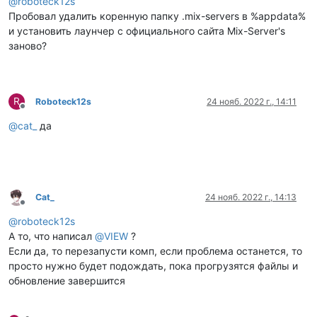
@
roboteck12s
Пробовал удалить коренную папку .mix-servers в %appdata%
и установить лаунчер с официального сайта Mix-Server's
заново?
R
Roboteck12s
24 нояб. 2022 г., 14:11
Не в сети
@
cat_
да
Cat_
24 нояб. 2022 г., 14:13
Не в сети
@
roboteck12s
А то, что написал
@
VIEW
?
Если да, то перезапусти комп, если проблема останется, то
просто нужно будет подождать, пока прогрузятся файлы и
обновление завершится