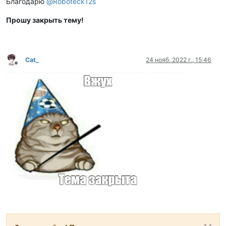
Благодарю
@
Roboteck12s
Прошу закрыть тему!
Cat_
24 нояб. 2022 г., 15:46
Не в сети