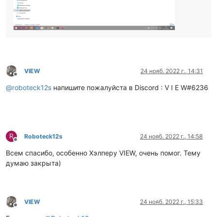
VIEW
24 нояб. 2022 г., 14:31
Не в сети
@
roboteck12s
напишите пожалуйста в Discord : V I E W#6236
R
Roboteck12s
24 нояб. 2022 г., 14:58
Не в сети
Всем спасибо, особенно Хэлперу VIEW, очень помог. Тему
думаю закрыта)
VIEW
24 нояб. 2022 г., 15:33
Не в сети