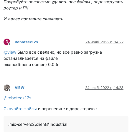
Попробуйте полностью удалить все файлы , перезагрузить
роутер и ПК
И далее поставьте скачивать
R
Roboteck12s
24 нояб. 2022 г., 14:22
Не в сети
@
view
Было все сделано, но все равно загрузка
останавливается на файле
mixmod(menu obmen) 0.0.5
VIEW
24 нояб. 2022 г., 14:23
Не в сети
@
roboteck12s
Скачайте файлы
и перенесите в директорию :
.mix-servers2\clients\Industrial