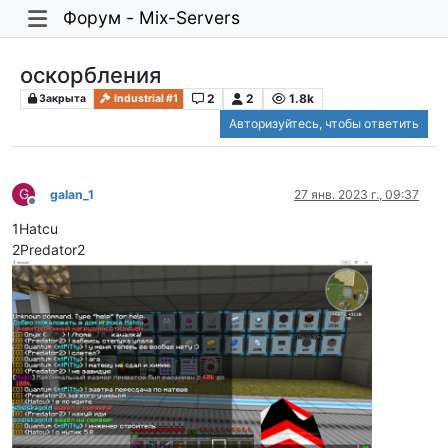
Форум - Mix-Servers
оскорбления
2
2
1.8k
Закрыта
Industrial #1
Авторизуйтесь, чтобы ответить
G
galan_1
27 янв. 2023 г., 09:37
Не в сети
1Hatcu
2Predator2