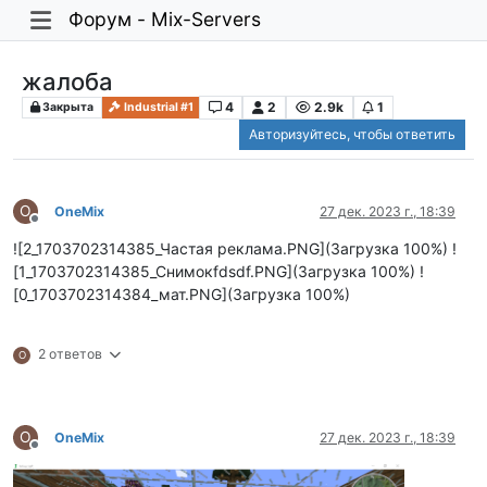
Форум - Mix-Servers
жалоба
4
2
2.9k
1
Закрыта
Industrial #1
Авторизуйтесь, чтобы ответить
O
OneMix
27 дек. 2023 г., 18:39
Не в сети
![2_1703702314385_Частая реклама.PNG](Загрузка 100%) !
[1_1703702314385_Снимокfdsdf.PNG](Загрузка 100%) !
[0_1703702314384_мат.PNG](Загрузка 100%)
2 ответов
O
O
OneMix
27 дек. 2023 г., 18:39
Не в сети