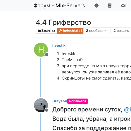
Форум - Mix-Servers
4.4 Гриферство
2
сообщения
2
posters
Закрыта
Industrial #1
hvostik
H
hvostik
Не в сети
TheMisha9
при переезде на мою новую террит
вернулся, он уже заливал её водо
Скриншоты не смог сделать, кажд
Grayson
MODERATOR
Доброго времени суток,
@
Не в сети
Вода была, убрана, а игрок
Спасибо за поддержание п