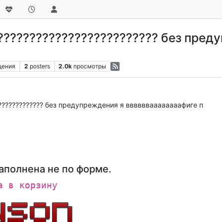
аа????????????????????????? без пре
щения
2
posters
2.0k
просмотры
??????????????? без предупреждения я вввввваааааааафиге п
аполнена не по форме.
а в корзину