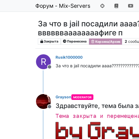
Форум - Mix-Servers
За что в jail посадили аа
вввввваааааааафиге п
2
сооб
Закрыта
Перенесена
Корзина/Архив
Rusik1000000
R
За что в jail посадили аааа??????????
Не в сети
Grayson
MODERATOR
Здравствуйте, тема была з
Не в сети
Тема закрыта и перемещен