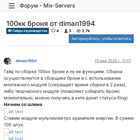
Форум - Mix-Servers
100кк броня от diman1994
4
3
2.7k
Гайды и руководства
Авторизуйтесь, чтобы ответить
diman1994
15 мая 2025 г., 11:17
Не в сети
Гайд по сборке 100кк броне и по ее функциям. Сборка
осуществляется в сборщике брони и с использование
монтажного модуля (сокращает время сборки в 2 раза),
либо творческого модуля (позволяет собирать броню
моментально, можно получить в ките донат статуса King)
Начнем со шлема
Ставим модули мультиэлектро хранителя энергии. В сумме
100 штук.