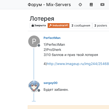
Форум - Mix-Servers
Лотерея
2
сообщения
2
posters
Закрыта
Industrial #1
PerfectMan
P
1)PerfectMan
Не в сети
2)ProSherk
3)10 баллов и приз твой лотерея
4)
http://www.imageup.ru/img244/25468
sergey00
Будет забанен.
Не в сети