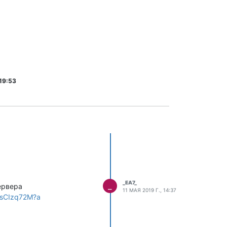
 19:53
_EA7_
_
ервера
11 МАЯ 2019 Г., 14:37
9/sCIzq72M?a