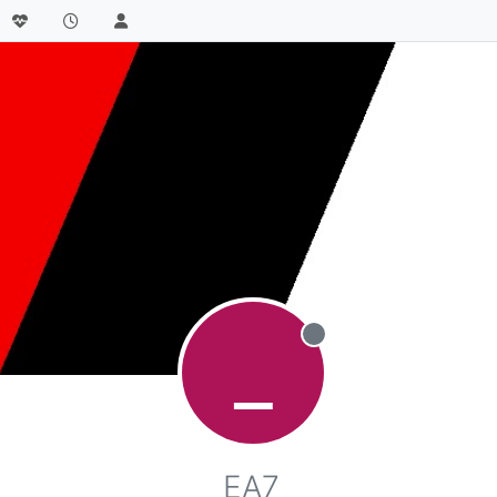
_
Не в сети
_EA7_