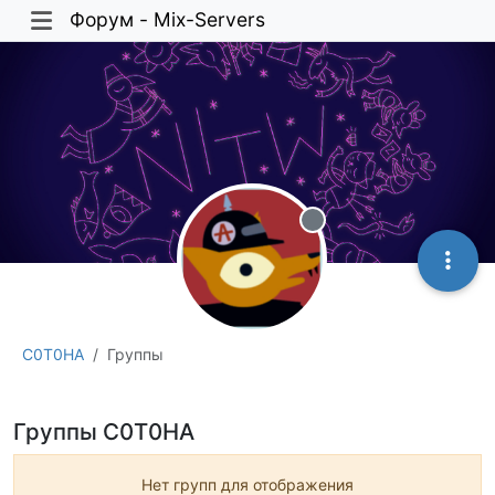
Форум - Mix-Servers
Не в сети
C0T0HA
Группы
Группы C0T0HA
Нет групп для отображения