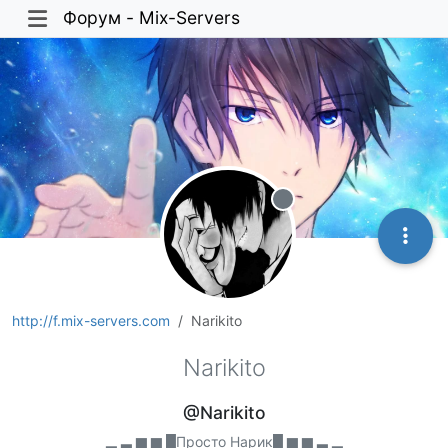
Форум - Mix-Servers
Не в сети
http://f.mix-servers.com
Narikito
Narikito
@Narikito
▁ ▂ ▃ ▆ ▆ █Просто Нарик█ ▆ ▆ ▃ ▂ ▁